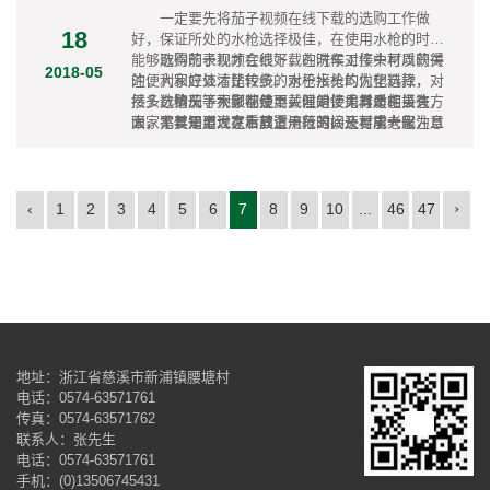
一定要先将茄子视频在线下载的选购工作做
18
好，保证所处的水枪选择极佳，在使用水枪的时候
能够取得的表现才会很好，在洗车工作中可以获得
选购茄子视频在线下载的时候对接头材质的关
2018-05
的便利和好处才比较多。对于水枪的优化选择，对
注，大家应该清楚传统的水枪接头均为塑料款，虽
接头、枪头等大家都是要关注的，尤其是在接头方
然多数情况下不影响使用，但是使用寿命相当有
选购茄子视频在线下载时对接头材质的关注，
面，不仅需要大家看其适用范围，还要求大家注意
限，尤其是用过之后放置一段时间及可能老化，且
大家需要知道现在市面上流行的接头材质一般为铜
关注材质。
极易被磨损，如果购买的水枪接头是这样的，通常
合金或者铝合金，不过这类产品暂无明确的质量执
都是无法实现长久应用，一定会随着使用时间的增
行标准，具体质量标准都是厂家自行制定的，所以
长在接头部分出现问题的。
导致市场中的接头质量当地各异，这种情况下大家
一定要注意挑选实力强的品牌或者诚信高的经销
›
‹
1
2
3
4
5
6
7
8
9
10
...
46
47
商。
地址：浙江省慈溪市新浦镇腰塘村
电话：0574-63571761
传真：0574-63571762
联系人：张先生
电话：0574-63571761
手机：(0)13506745431