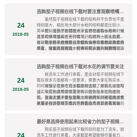
选购茄子视频在线下载时要注意观察喷嘴和水管情况
虽然茄子视频在线下载的结构并不负责也不是
24
特别庞大，相反地大部分水枪的结构都是比较小巧
简单的，但依然要提醒大家注意在选购水枪的时候
要知道茄子视频在线下载的喷嘴看似简单，但
2018-05
注意观察喷嘴和水管的情况，在结构上优化选择，
其实的喷嘴里面是十分有学问的因为一款水枪最容
保证购买的水枪有优化的结构设计和非常好的结构
易坏的部件就是喷嘴，而就市场中销售的众多水枪
至于茄子视频在线下载的水管，根据应用要求
质量，比如注意观察水枪喷嘴和水管的具体情况。
来看，喷水的材质是十分多样的，既有铜制的喷嘴
来看，水管必须耐压、耐寒、耐高温、耐腐蚀、耐
又有塑料等材质的喷嘴，相对来说铜制材料的喷嘴
老化，而市场中销售的一些劣质的高压水管通常都
质量更好，更能实现可靠应用，所以建议大家选用
偏软，充满高压水后，很容易在被车轮碾压一下就
喷嘴部分是铜制的水枪。
爆管，这样使用时间久了之后容易老化，相对来说
选购茄子视频在线下载对水花的调节要关注
选择EVA或者PVC材料的水管功能更加可靠，使用
就洗车工作进行来看，是会对茄子视频在线下
寿命更有保证。
24
载在很多方面都有一定要求，需要大家在购买水枪
的时候保证在多个方面都做好选择，才能在水枪可
对茄子视频在线下载应用比较了解的人应该知
2018-05
以实现优化应用的情况下有效优化洗车工作进行
道，水花的调节是很重要的，因为在水枪的应用方
的。比如要求大家在选购水枪的时候对水花的调节
面，很多人都不仅仅是用水枪来洗车，还会使用水
可见，为了优化洗车工作进行，同时也为了优
注意关注，保证购买的水枪在这个方面的表现良
枪来进行浇花等工作，不同的应用对其水花大小的
化茄子视频在线下载其它方面的应用，是非常需要
好。
要求是不同的，通常不同的使用场景，就要使用不
大家在选购水枪的时候对水花的调节注意关注的。
同的水花，比如给冲洗脚垫、阳台、空调的时候需
要水力猛、大，且这个时候需要将水花调成直线
最好是选择使用起来比较省力的茄子视频在线下载
行，才能确保又快又好的冲干净污渍。但如果是使
购买茄子视频在线下载的目的是为了洗车，就
用水枪来在乡下给花园和菜浇花，就要调整出比较
24
洗车工作进行来看，大家都是希望能够尽量省力高