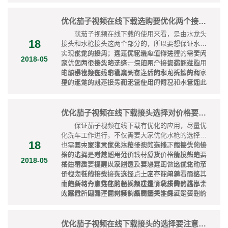
的还是提醒大家注意品牌很重要。
果，自然洗车工作进行优化程度也会不同。如此为
率，因为一款水枪的销量和好评率在一定程度上代
了保证购买的水枪足够优质，有效优化洗车工作进
表这款洗车器受车主认可的程度，受车主认可程度
行，自然就需要大家注意在品牌方面做好选择。
高水枪使用效果必然很好，这样的品牌必然比较优
优化茄子视频在线下载选购要优化两个接头的选择
秀，相对来说会是更好的选择。
就茄子视频在线下载的使用来看，是由水龙头
18
接头和水枪接头这两个部分的，所以要想保证水枪
实现优化的应用，真正优化洗车工作进行，需要大
水龙头接头：这是买家最应值得关注的一个问
2018-05
家优化两个接头的选择，保证两个接头都能在应用
题，因为很多忽略了这一点的用户，都遇到过购买
中取得十分优秀的表现：
的茄子视频在线下载拿到家之后因水龙头接头和家
水管接头：水管接头有连体的和可拆卸的两
里的水龙头对不上号而无法使用的情况，一旦如此
种，连体的就是接头和水管在出厂时已和水管连成
就需要申请退换货，总之就会给自己带来一定的麻
一体，这种如果坏了比较麻烦，不方便更换，所以
烦。为了避免这类这类不良现象，自然需要大家在
一般不建议大家购买。还有一种是可拆卸的水管活
购买水枪的时候就在注意优化水龙头接头的选择。
接头，一般为弹簧卡口式，分为通水的和止水两
优化茄子视频在线下载接头选择对价格要关注
种，相对来水通水最为常见。具体选择何种类型的
保证茄子视频在线下载有优化的应用，尽量优
水管接头，大家要综合对茄子视频在线下载的使用
化洗车工作进行，不仅需要大家优化水枪的选择，
要求及各方面的情况来确定。
18
也需要大家注意优化水枪接头的选择。而要优化接
其中要求大家关注茄子视频在线下载接头的价
头的选择，对其适用范围、材质及价格情况都是要
格，主要是考虑到一分价钱一分货，一般接头的价
2018-05
关注的。
格由材质、模具以及制造及其决定的，这就主动了
不过要提醒大家注意，要想真正做出优化的茄
价位太低的接头，在这三点上回存在问题，而这其
子视频在线下载接头选择，一定不能单单看价格，
中的任何一点存在问题，都决定了介质的品质不会
而是要结合其具体的材质及质量情况来看价格水平
所以为了优化茄子视频在线下载接头的选择，
太好。所以除了优化接头品质选择，保证购买到的
的高低，因为不同材料制成的接头本身就是会在价
大家时一定要注意对其价格高度关注的。
是品质优良的接头的角度老了，大家确实是需要在
位上有一定差异的。
选择水枪接头的时候对其价格注意关注的。
优化茄子视频在线下载接头的选择要注意关注材质