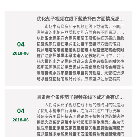
优化茄子视频在线下载选择四方面情况都要注意
市场中有众多茄子视频在线下载销售，不同厂
家制造的水枪在品质和功能方面会有不同表现，所
以提醒大家注意在购买水枪的时候做好选择。为此
出水效果。大家购买茄子视频在线下载的目的
04
提醒大家注意在选购中注意下面这四方面的情况，
是在洗车方面使用，如此自然需要以方便洗车为前
保证选定的水枪在这个四个方面都有很好的表现：
提，从这个方面来看，就要求大家在选择水枪的时
节水效果。茄子视频在线下载是长期需要使用
2018-06
候，注意看其出水效果是否足够好。
的产品，如果其非常废水，在长期的应用中，会消
耗大量的水，这样在导致洗车成本较高的同时，也
操作。为了优化淋浴，大家在选择茄子视频在
不利于环保。所以大家在选择水枪的时候，需要注
线下载的时候，需要通过注意试用水枪体会用力级
意看其节水效果是否很好。
手感情况，并注意适时水管的灵活度，来保证选定
寿命。为了充分保障自身的利益，大家在选择
的水枪有优化的设计。
茄子视频在线下载的时候，应该重点注意查看其使
用寿命，尽量选择寿命长的水枪来购买。
具备两个条件茄子视频在线下载才会有优化的应用
人们购买茄子视频在线下载的最终目的就是为
04
了使用水枪来自行洗车，之所以会选择自行洗车省
钱是一方面，另一方面也是为了保护自己的车辆，
安装到最佳状态。对于茄子视频在线下载这种
2018-06
如此必然都是希望水枪能够实现优化应用，有效优
需要先安装，之后才能够正常开始使用的产品来
化洗车工作进行的。而就水枪优化应用的实现来
说，呈现出来的应用效果符合，与其安装效果都是
有合适的水压。因为过高的水压，会使得茄子
看，需要大家保证具备下面这两个条件才能做到：
有一定的联系的。从这个方面来看，安装到最佳的
视频在线下载喷出的水洒的太远且冲击力非常大，