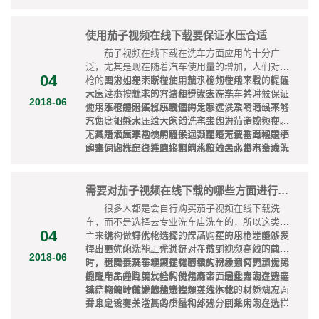
状态，就是实现该产品优化应用的必备条件之一，
而过低的水压，则会使该产品无法呈现出好的洒水
否则如果水枪没有安装好，那其整体结构状态必然
状态，而这些都是不方便大家洗车的。所以要想实
不好，这样是不可能有优化应用的。
现该产品的优化应用，合适的水压也是必备条件之
使用茄子视频在线下载要保证水压合适
一，否则不论是水压过高还是过低都会给洗车工作
茄子视频在线下载在洗车方面应用的十分广
进行造成不良的影响。
泛，尤其是现在随着汽车使用量的增加，人们对水
04
枪的需求也在不断增加。就水枪的使用来看，提醒
因为如果大家在使用茄子视频在线下载的时候
大家注意按要求的方法和步骤去洗车，并注意保证
水压过小，就非常容易使得大家在洗车的时候，因
2018-06
使用水枪的时候水压合适。
为水压不够无法将水喷洒的足够远以及喷洒出来的
不仅是水压过小或使得大家在洗车的时候不够
水力度不够大，给大家的洗车工作进行造成不便。
方便，如果水压过大的话，也会因为茄子视频在线
尤其是水压非常小的时候，甚至是无法垂直地喷洒
下载喷洒出来的水射程太远，而不方便在面积较小
所以大家在使用茄子视频在线下载的时候是一
起来，这样是很难直接利用水枪的出水将汽车冲洗
的空间内洗车。并且水枪的水压过大，出水造成的
定要保证水压合适的，否则慈和效果必然不会太
干净的。
冲击作用力也是非常大的，长期用这样的水流冲洗
好。
车辆，可能会对车辆表面造成损伤，不利于保持车
辆的外观和表面质量。
需要对茄子视频在线下载的哪些方面进行选择
很多人都是会自行购买茄子视频在线下载洗
车，而不是选择去专业洗车店洗车的，所以这类车
04
主来说，做好水枪选择，保证购买的水枪能够从多
结构：有优化结构的产品，在应用中才能够发
个方面优化洗车工作进行，在做到洗车高效的同
挥出更好的功能。尤其是对于茄子视频在线下载而
2018-06
时，也降低洗车难度是有着极大积极意义的。为此
言，更需要其有非常优化的结构，才会有更加优势
材质：茄子视频在线下载的材质如何，直接关
提醒车主在购买水枪的时候从下面这些方面进行选
的应用。并且就其结构优化而言，最重要的是需要
系到产品的应用安全和使用寿命，因此大家在选购
择，以保证做好水枪选择：
其结构设计的十分科学合理且人性化。
该产品的时候，要注意注意关注水枪的材质情况，
外观：优质的茄子视频在线下载，从外观方面
并且是需要关注其各个结构部分分别采用的是怎样
看来应该有非常高的质量和外观，因此大家在选购
的材料，保证所购买的水枪材质优良。
该产品的时候，要注意对产品的外观进行选择。