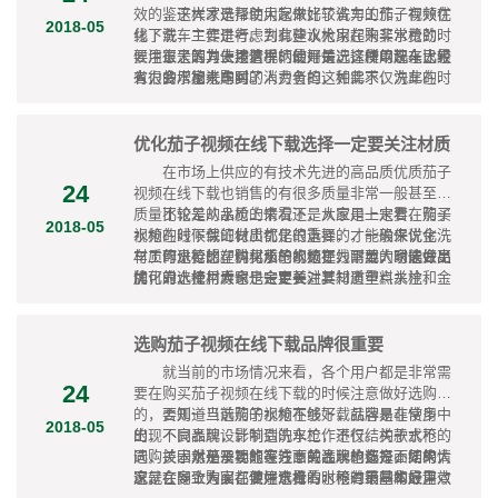
小能够四处喷洒的水花，这样才能保证取得良好的
效的，这样才是帮助大家做好了洗车工作，有效优
鉴于大家选择使用起来比较省力的茄子视频在
灌溉效果。
2018-05
化了洗车工作进行。为此建议大家在购买水枪的时
线下载，主要是考虑到有些水枪用起来非常费劲，
候注意了解其使用情况，最好是选择使用起来比较
要用很大的力去按着手柄的开关，这样的洗车太累
正是因为上述这样的使用情况，所以现在已经
省力的水枪来购买。
人，会增加洗车时的人力负担，如此不仅洗车的时
有很多厂家考虑到了消费者的这种需求，为此在茄
候大家会比较累，还会因为费力影响到洗车效率，
子视频在线下载的设计上做了一定的改进，增加了
导致大家无法在比较短的时间内完成洗车工作。
很多人体工程学元素，比如省力卡扣、防滑隔冷包
胶、流量调节按钮、TPR舒适手柄等等，选择有这
优化茄子视频在线下载选择一定要关注材质
些设计的水枪，是能够有效在使用的时候省力的，
在市场上供应的有技术先进的高品质优质茄子
这尤为符合女性用户的使用需求。
24
视频在线下载也销售的有很多质量非常一般甚至是
质量比较差的水枪的情况下，大家是一定要在购买
不论是从品质上来看还是从应用上来看，茄子
2018-05
水枪的时候保证做出优化的选择，才能确保优化洗
视频在线下载的材质都是很重要的，一般来说金属
车工作进行的。优化水枪的选择，需要大家选好品
材质的水枪比塑料材质的水枪更为耐用，功能会更
可见要想在购买茄子视频在线下载的时候做出
牌，对水枪材质也一定要关注。
加可靠，使用寿命也会更长。要知道塑料水枪和金
优化的选择，大家是一定要对其材质重点关注，仔
属水枪有着很大的区别，不仅是在使用寿命上，在
细了解其是采用何种材料制成的。
使用功效上也有着明显的差距。道塑料制品容易磨
损，用不了几次就会漏水，金属水枪则就不会有这
选购茄子视频在线下载品牌很重要
样的问题，具备着耐用这个优点。就水枪的应用来
就当前的市场情况来看，各个用户都是非常需
看，漏水这个问题是很严重的，会给洗车带来很大
24
要在购买茄子视频在线下载的时候注意做好选购
的麻烦，极有可能在洗车的时候导致自己的衣服被
的，否则一旦选购的水枪不够好，就容易在使用中
要知道当前茄子视频在线下载品牌是非常多
淋湿。
2018-05
出现不良表现，影响到洗车工作进行。关于水枪的
的，不同品牌设计制造的水枪，不仅结构款式不
选购，固然是需要的家注意关注水枪多方面结构情
同，技术水平及功能等方面的表现也都是不同的，
关于对茄子视频在线下载品牌的选择，如果大
况，在多个方面都做好选择的，不过最基本最重点
这就会导致大家在使用水枪的时候有不同的应用效
家是在网上购买，要注意看看水枪的销量和好评